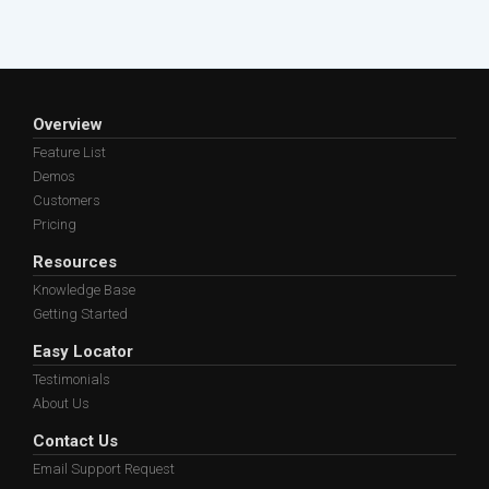
Overview
Feature List
Demos
Customers
Pricing
Resources
Knowledge Base
Getting Started
Easy Locator
Testimonials
About Us
Contact Us
Email Support Request