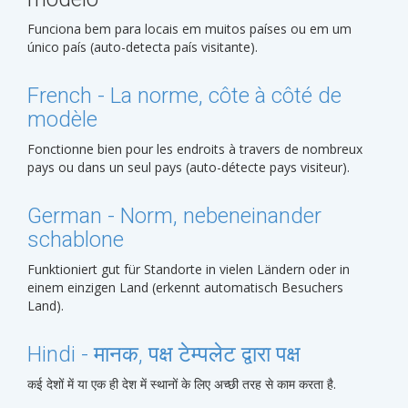
Funciona bem para locais em muitos países ou em um
único país (auto-detecta país visitante).
French - La norme, côte à côté de
modèle
Fonctionne bien pour les endroits à travers de nombreux
pays ou dans un seul pays (auto-détecte pays visiteur).
German - Norm, nebeneinander
schablone
Funktioniert gut für Standorte in vielen Ländern oder in
einem einzigen Land (erkennt automatisch Besuchers
Land).
Hindi - मानक, पक्ष टेम्पलेट द्वारा पक्ष
कई देशों में या एक ही देश में स्थानों के लिए अच्छी तरह से काम करता है.